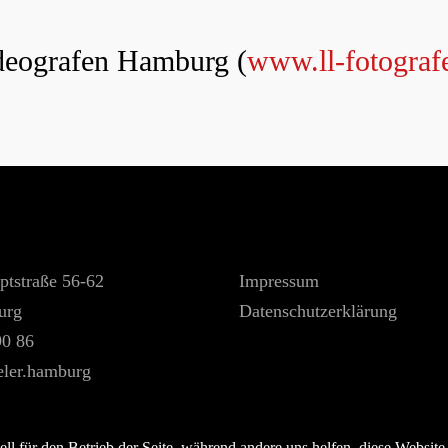
ideografen Hamburg (
www.ll-fotograf
ptstraße 56-62
Impressum
urg
Datenschutzerklärung
90 86
eler.hamburg
ell für den Betrieb der Seite, während andere uns helfen, diese Websit