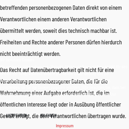
betreffenden personenbezogenen Daten direkt von einem
Verantwortlichen einem anderen Verantwortlichen
übermittelt werden, soweit dies technisch machbar ist.
Freiheiten und Rechte anderer Personen dürfen hierdurch
nicht beeinträchtigt werden.
Wir benutzen Cookies
Wir nutzen Cookies auf unserer Website. Einige von ihnen sind essenziell für den
Das Recht auf Datenübertragbarkeit gilt nicht für eine
Betrieb der Seite, während andere uns helfen, diese Website und die
Verarbeitung personenbezogener Daten, die für die
Nutzererfahrung zu verbessern (Tracking Cookies). Sie können selbst
entscheiden, ob Sie die Cookies zulassen möchten. Bitte beachten Sie, dass bei
Wahrnehmung einer Aufgabe erforderlich ist, die im
einer Ablehnung womöglich nicht mehr alle Funktionalitäten der Seite zur
Verfügung stehen.
öffentlichen Interesse liegt oder in Ausübung öffentlicher
Gewalt erfolgt, die dem Verantwortlichen übertragen wurde.
AKZEPTIEREN
ABLEHNEN
Impressum