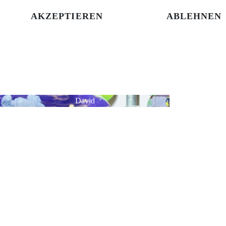
AKZEPTIEREN
ABLEHNEN
David
Ahoi! Neben Schule und Studium gehen ich hier
meiner Leidenschaft nach: Skateboarding und alles
drum herum!