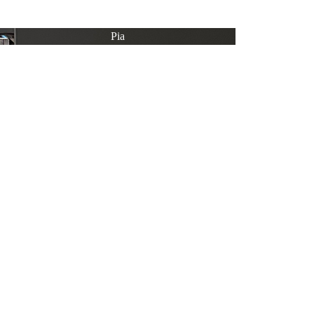
Pia
Moin, ich bin Pia und ich berate euch liebend gern in
unserem Female-Corner.
Wir benutzen Cookies
Wir nutzen Cookies auf unserer Website. Einige von ihnen sind essenzi
können selbst entscheiden, ob Sie die Cookies zulassen möchten. Bitte