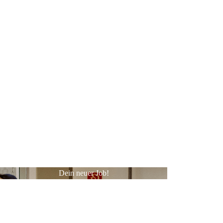
Dein neuer Job!
Möchtest du ein Mitglied unseres Teams werden
und/ oder eine Ausbildung zum Kaufmann im
Einzelhandel (m/w/d) machen ? Dann komm vorbei,
ruf an oder schick uns eine Mail mit deinen Daten an