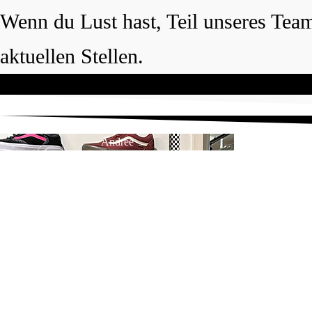
Wenn du Lust hast, Teil unseres Team
aktuellen Stellen.
Andree
Moin, ich bin Andree und ich leite den Shop. Meine
Leidenschaft ist das Skateboarding. Ehrlichkeit und
Freundlichkeit steht für mich an oberster Stelle.