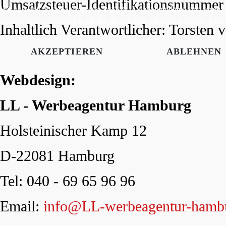
Umsatzsteuer-Identifikationsnummer
Wir nutzen Cookies auf unserer Website. Einige von ihnen sind essenzi
können selbst entscheiden, ob Sie die Cookies zulassen möchten. Bitte
Inhaltlich Verantwortlicher: Torsten 
AKZEPTIEREN
ABLEHNEN
Webdesign:
LL - Werbeagentur Hamburg
Holsteinischer Kamp 12
D-22081 Hamburg
Tel: 040 - 69 65 96 96
Email:
info@LL-werbeagentur-hamb